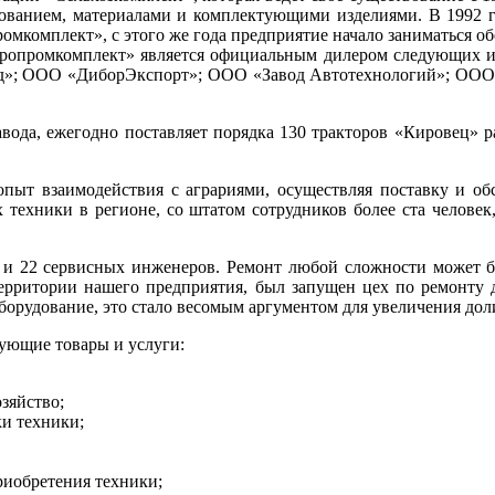
дованием, материалами и комплектующими изделиями. В 1992 
омкомплект», с этого же года предприятие начало заниматься об
ропромкомплект» является официальным дилером следующих из
»; ООО «ДиборЭкспорт»; ООО «Завод Автотехнологий»; ООО
вода, ежегодно поставляет порядка 130 тракторов «Кировец» ра
опыт взаимодействия с аграриями, осуществляя поставку и об
/х техники в регионе, со штатом сотрудников более ста челове
й и 22 сервисных инженеров. Ремонт любой сложности может бы
территории нашего предприятия, был запущен цех по ремонту д
 оборудование, это стало весомым аргументом для увеличения до
дующие товары и услуги:
озяйство;
ки техники;
риобретения техники;