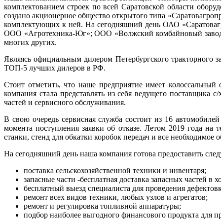
комплектованием строек по всей Саратовской области обору
создано акционерное общество открытого типа «Саратовагропр
комплектующих к ней. На сегодняшний день ОАО «Саратоваг
ООО «Агротехника-Юг»; ООО «Волжский комбайновый завод
многих других.
Являясь официальным дилером Петербургского тракторного за
ТОП-5 лучших дилеров в РФ.
Стоит отметить, что наше предприятие имеет колоссальный 
компания стала представлять из себя ведущего поставщика с
частей и сервисного обслуживания.
В свою очередь сервисная служба состоит из 16 автомобиле
момента поступления заявки об отказе. Летом 2019 года на 
станки, стенд для обкатки коробок передач и все необходимое
На сегодняшний день наша компания готова предоставить сле
поставка сельскохозяйственной техники и инвентаря;
запасные части -бесплатная доставка запасных частей в х
бесплатный выезд специалиста для проведения дефектов
ремонт всех видов техники, любых узлов и агрегатов;
ремонт и регулировка топливной аппаратуры;
подбор наиболее выгодного финансового продукта для п