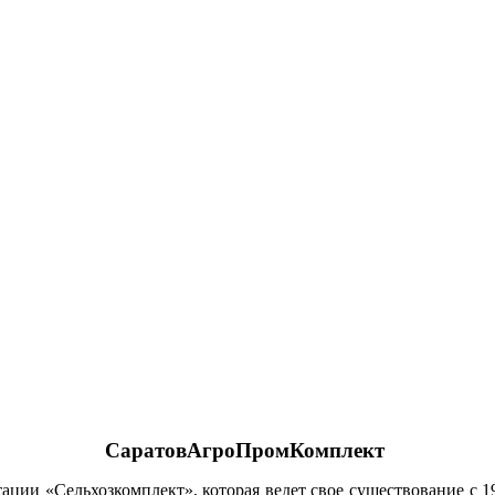
СаратовАгроПромКомплект
ии «Сельхозкомплект», которая ведет свое существование с 196