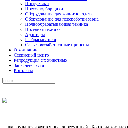
Погрузчики
Пресс-подборщики
Оборудование для животноводства
Оборудование для переработки зерна
Почвообрабатывающая техника
Посевная техника
Адаптеры
Разбрасыватели
Сельскохозяйственные прицепы
О компании
Сервисный центр
Репродукция с/х животных
Запасные части
Контакты
Наша компания является правопреемницей «Конторы комплектац