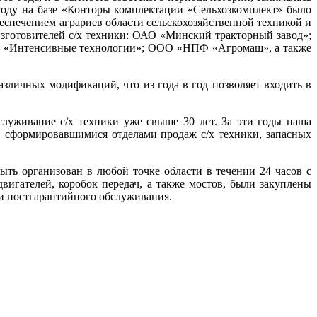
году на базе «Конторы комплектации «Сельхозкомплект» было
еспечением аграриев области сельскохозяйственной техникой и
готовителей с/х техники: ОАО «Минский тракторный завод»;
 «Интенсивные технологии»; ООО «НПФ «Агромаш», а также
зличных модификаций, что из года в год позволяет входить в
служивание с/х техники уже свыше 30 лет. За эти годы наша
к, сформировавшимися отделами продаж с/х техники, запасных
ть организован в любой точке области в течении 24 часов с
вигателей, коробок передач, а также мостов, были закуплены
ли постгарантийного обслуживания.