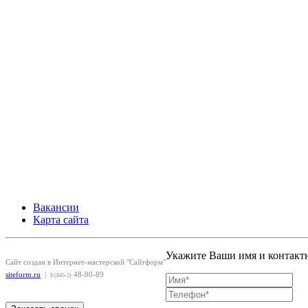
Вакансии
Карта сайта
Укажите Ваши имя и контактн
Сайт создан в Интернет-мастерской "Сайтформ"
siteform.ru
|
48-00-89
8 (845-2)